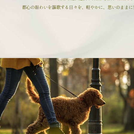
都心の賑わいを謳歌する日々を、
軽やかに、思いのままに