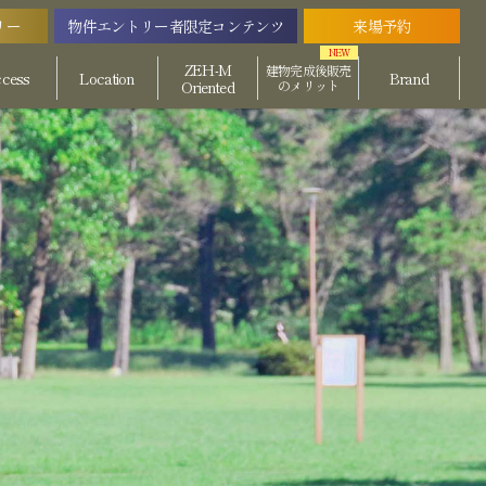
リー
物件エントリー者
限定コンテンツ
来場予約
ZEH-M
建物完成後
販売
cess
Location
Brand
Oriented
の
メリット