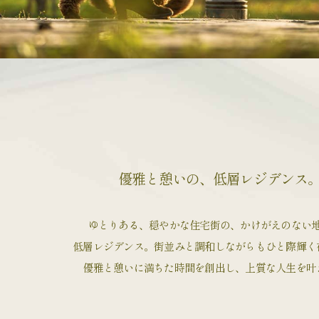
優雅と憩いの、
低層レジデンス
ゆとりある、穏やかな住宅街の、
かけがえのない
低層レジデンス。
街並みと調和しながらも
ひと際輝く
優雅と憩いに満ちた
時間を創出し、
上質な人生を叶