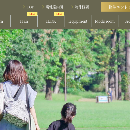
TOP
現地案内図
物件概要
物件エント
gn
Plan
1LDK
Equipment
Modelroom
Ac