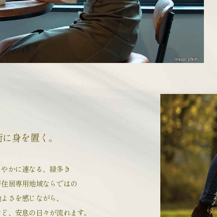
image photo
街に身を置く。
るやかに連なる、緑多き
層住居専用地域ならではの
地よさを感じながら、
など、
安息の日々が流れます。