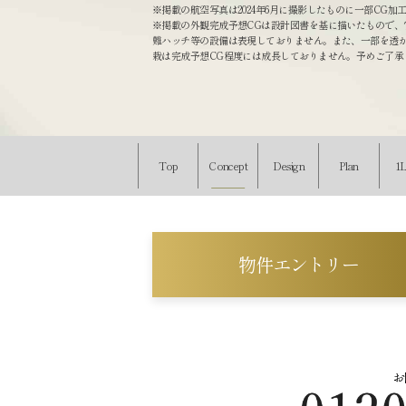
※掲載の航空写真は2024年6月に撮影したものに一部CG
※掲載の外観完成予想CGは設計図書を基に描いたもので
難ハッチ等の設備は表現しておりません。また、一部を透
栽は完成予想CG程度には成長しておりません。予めご了承
Top
Concept
Design
Plan
1
物件エントリー
お