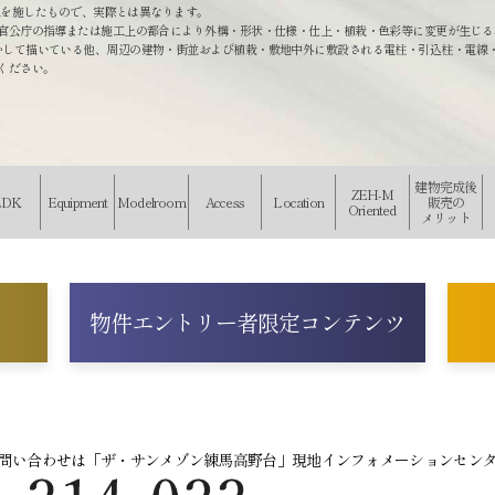
加工を施したもので、実際とは異なります。
、官公庁の指導または施工上の都合により外構・形状・仕様・仕上・植栽・色彩等に変更が生じる
かして描いている他、周辺の建物・街並および植栽・敷地中外に敷設される電柱・引込柱・電線
ください。
建物完成後
ZEH-M
LDK
Equipment
Modelroom
Access
Location
販売
の
Oriented
メリット
物件エントリー者
限定コンテンツ
問い合わせは
「ザ・サンメゾン練馬高野台」
現地インフォメーションセン