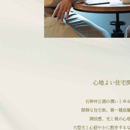
心地よい住宅
石神井公園の潤いと
ゆ
閑静な住宅街。
第一種低
開放感、光と風の
心
大型犬と心穏やかに散歩する