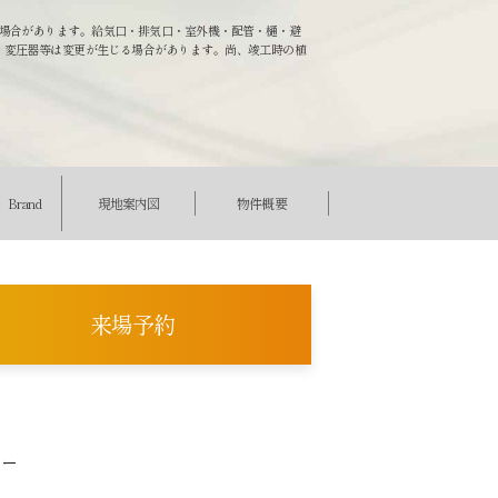
場合があります。給気口・排気口・室外機・配管・樋・避
・変圧器等は変更が生じる場合があります。尚、竣工時の植
Brand
現地案内図
物件概要
来場予約
ター