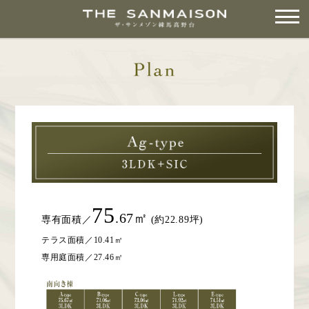
75
.67㎡
専有面積／
(約22.89坪)
テラス面積／10.41㎡
専用庭面積／27.46㎡