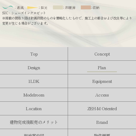
SIC：シューズインクロゼット
※掲載の間取り図は計画段階のものを簡略化したもので、施工上の都合および改良等により
変更が生じる場合がございます。
Top
Concept
Design
Plan
1LDK
Equipment
Modelroom
Access
Location
ZEH-M Oriented
建物完成後
販売
の
メリット
Brand
現地案内図
物件概要